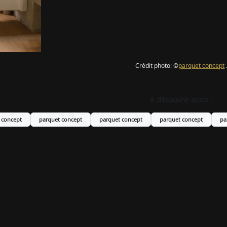
Crédit photo: ©
parquet concept
A découvrir aussi :
 concept
parquet concept
parquet concept
parquet concept
pa