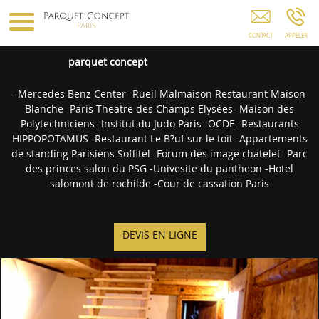
Parquet Pose De Parquet Revêtement De Sol
Entretien De Parquet SAINT-MAUR-DES-FOSSES
parquet concept
-Mercedes Benz Center -Rueil Malmaison Restaurant Maison
Blanche -Paris Theatre des Champs Elysées -Maison des
Polytechniciens -Institut du Judo Paris -OCDE -Restaurants
HIPPOPOTAMUS -Restaurant Le B?uf sur le toit -Appartements
de standing Parisiens Soffitel -Forum des image chatelet -Parc
des princes salon du PSG -Univesite du pantheon -Hotel
salomont de rochilde -Cour de cassation Paris
DEVIS EN LIGNE