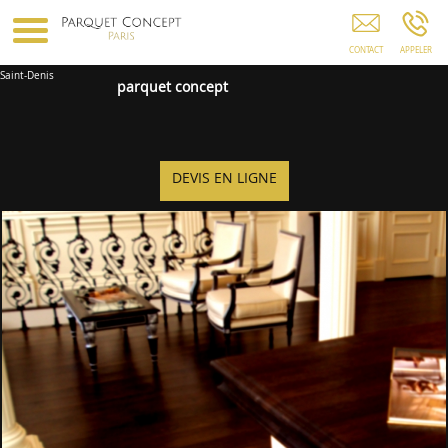
Parquet Pose De Parquet Revêtement De Sol
Entretien De Parquet Saint-Maur-Des-Fosses
Paris Créteil Montreuil Noisy-Le-Grand Evry
Saint-Denis
parquet concept
DEVIS EN LIGNE