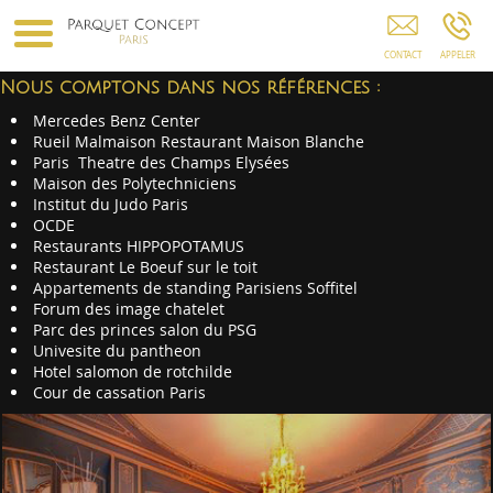
Parquet Concept Saint-Maur-Des-Fosses Paris
Créteil Montreuil Noisy-Le-Grand Evry Saint-
Denis
Nous comptons dans nos références :
Mercedes Benz Center
Rueil Malmaison Restaurant Maison Blanche
Paris Theatre des Champs Elysées
Maison des Polytechniciens
Institut du Judo Paris
OCDE
Restaurants HIPPOPOTAMUS
Restaurant Le Boeuf sur le toit
Appartements de standing Parisiens Soffitel
Forum des image chatelet
Parc des princes salon du PSG
Univesite du pantheon
Hotel salomon de rotchilde
Cour de cassation Paris