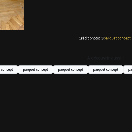
Crédit photo: ©
parquet concept
A découvrir aussi :
 concept
parquet concept
parquet concept
parquet concept
pa